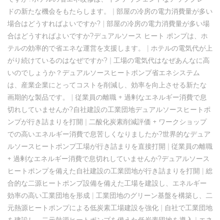
ドの新たな機会をもたらします。
|
部屋の冷房の電力消費量が多い
場合はどうすればよいですか?
|
部屋の冷房の電力消費量が多い場
合はどうすればよいですか?デュアルソース ヒート ポンプは、ホ
テルの効率的で省エネな運営を支援します。
|
ホテルの電気代が上
がり続けているのはなぜですか?
|
工場の電気代はなぜあんなに高
いのでしょうか？デュアルソースヒートポンプ省エネシステム
は、産業企業にとってコストを削減し、効率を向上させる新たな
画期的な製品です。
|
従業員の離職 + 過剰なエネルギー消費で息
切れしていませんか?自社建設の工業団地デュアルソースヒートポ
ンプが行き詰まりを打開
|
二酸化炭素削減評価 + ワークショップ
での高いエネルギー消費で息苦しくなりましたか?世界的なデュア
ルソースヒートポンプ工場が行き詰まりを直接打開
|
従業員の離職
+ 過剰なエネルギー消費で息切れしていませんか?デュアルソース
ヒートポンプを備えた自社建設の工業団地が行き詰まりを打開
|
総
合的な二源ヒートポンプ設備を備えた工場を建設し、エネルギー
効率の高い工業団地を形成
|
工業団地のグリーン基盤を構築し、二
元熱源ヒートポンプによる低炭素工場建設を強化
|
自社で工業団地
を建設し、二元熱源ヒートポンプを備えた低炭素団地を導入
|
エネ