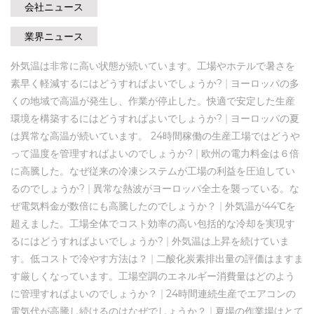
会社ニュース
業界ニュース
外気温は非常に高い状態が続いています。工場やホテルで暑さを
素早く軽減するにはどうすればよいでしょうか?
|
ヨーロッパの多
くの地域で高温が発生し、作業が停止した。快適で安定した生産
環境を構築するにはどうすればよいでしょうか?
|
ヨーロッパの夏
は異常な高温が続いています。 24時間稼働の生産工場ではどうや
って温度を管理すればよいのでしょうか?
|
欧州の電力料金は６倍
に高騰した。なぜ従来の冷凍システムが工場の利益を圧迫してい
るのでしょうか?
|
異常な熱波がヨーロッパ全土を襲っている。な
ぜ電気料金が数倍にも高騰したのでしょうか？
|
外気温が44℃を
超えました。工場全体でコスト効率の高い包括的な冷却を実現す
るにはどうすればよいでしょうか?
|
外気温は上昇を続けていま
す。低コストで冷やす方法は？
|
二酸化炭素排出量の評価はますま
す厳しくなっています。工場空調のエネルギー消費量はどのよう
に管理すればよいのでしょうか？
|
24時間連続生産でエアコンの
電気代が高騰し続けるのはなぜでしょうか？
|
夏場の作業場はとて