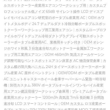
ルスポットクーラー産業用エアコンワークショップ用
|
カスタムプ
ロフェッショナル低ノイズ 65dB サイレント操作 LCD ディスプ
レイモバイルエアコン研究室のポータブル産業用 AC
|
OEM ホワ
イトメタルボディ 24 7 デュアルダクト冷熱分離ポータブルスポッ
トクーラーワークショップ用工業用エアコン
|
カスタムロープロフ
ァイルホワイトデュアル冷却ダクトプラグプレイ可動スポットク
ーラーポータブル産業用AC、業務用キッチン付き
|
OEM オレン
ジホワイト和風 3 分急速冷却スポットクーラー金属加工ワークシ
ョップ用工業用エアコン
|
ODM 460m3h 気流スチールケーシン
グ調整可能なベントスポットエアコン床置き AC 物流保管倉庫
|
カ
スタム蝶の羽六角ハニカム 24H タイマースポットクーラーポータ
ブル産業 AC 屋外イベントテント
|
OEM/ODM ポータブル産業用
AC ユニットキャスターホイール倉庫サーバールーム緊急一時冷却
機
|
卸売カスタム 380V ポータブルオールインワンモバイル産業
用エアコン建設現場ワークショップ倉庫用
|
プレミアムポータブル
産業用スポットクーラー 1200m3h 高気流 7m/s 長距離 3 分間急
速冷却 LCD スマートコントロール
|
OEM カスタム ロゴ産業ポー
タブル エアコン 110V 220V 380V マルチ電圧低 MOQ 工場直接供