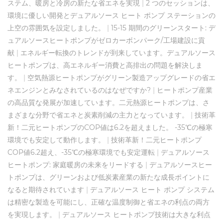
ステム、暖房と冷房の新たな省エネを実現
|
2 つのセッションは、
環境に優しい開発とデュアルソース ヒート ポンプ ステーションの
上空の雰囲気を設定しました。
|
15-15 期間のグリーンスタート: デ
ュアルソースヒートポンプがゼロカーボンパーク/工場建設に貢
献
|
エネルギー転換のトレンドが到来しています。デュアルソース
ヒートポンプは、高エネルギー消費と高排出の問題を解決しま
す。
|
空気熱源ヒートポンプがグリーン製造アップグレードの省エ
ネエンジンとみなされているのはなぜですか?
|
ヒートポンプ産業
の高品質な発展が加速しています。二元熱源ヒートポンプは、さ
まざまな分野で省エネと炭素削減の主力となっています。
|
技術革
新！二元ヒートポンプのCOP値は6.2を超えました。 -35℃の極寒
環境でも安定して動作します。
|
技術革新！二元ヒートポンプ
COP値6.2超え、-35℃の極寒環境でも安定運転
|
デュアルソース
ヒートポンプ: 家庭暖房の未来をリードする
|
デュアルソースヒー
トポンプは、グリーンおよび低炭素産業の新たな成長ポイントに
なると期待されています
|
デュアルソース ヒート ポンプ システム
は精密な製造を可能にし、正確な温度制御と省エネの利点の両方
を実現します。
|
デュアルソース ヒートポンプ技術は大きな利点