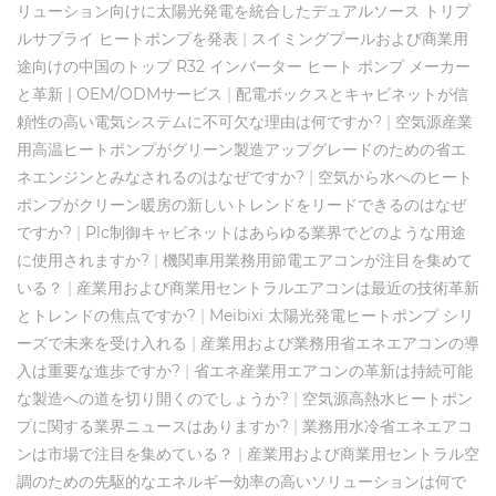
リューション向けに太陽光発電を統合したデュアルソース トリプ
ルサプライ ヒートポンプを発表
|
スイミングプールおよび商業用
途向けの中国のトップ R32 インバーター ヒート ポンプ メーカー
と革新 | OEM/ODMサービス
|
配電ボックスとキャビネットが信
頼性の高い電気システムに不可欠な理由は何ですか?
|
空気源産業
用高温ヒートポンプがグリーン製造アップグレードのための省エ
ネエンジンとみなされるのはなぜですか?
|
空気から水へのヒート
ポンプがクリーン暖房の新しいトレンドをリードできるのはなぜ
ですか?
|
Plc制御キャビネットはあらゆる業界でどのような用途
に使用されますか?
|
機関車用業務用節電エアコンが注目を集めて
いる？
|
産業用および商業用セントラルエアコンは最近の技術革新
とトレンドの焦点ですか?
|
Meibixi 太陽光発電ヒートポンプ シリ
ーズで未来を受け入れる
|
産業用および業務用省エネエアコンの導
入は重要な進歩ですか?
|
省エネ産業用エアコンの革新は持続可能
な製造への道を切り開くのでしょうか?
|
空気源高熱水ヒートポン
プに関する業界ニュースはありますか?
|
業務用水冷省エネエアコ
ンは市場で注目を集めている？
|
産業用および商業用セントラル空
調のための先駆的なエネルギー効率の高いソリューションは何で