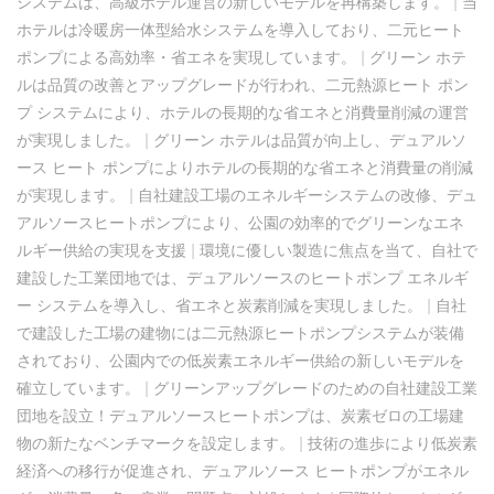
システムは、高級ホテル運営の新しいモデルを再構築します。
|
当
ホテルは冷暖房一体型給水システムを導入しており、二元ヒート
ポンプによる高効率・省エネを実現しています。
|
グリーン ホテ
ルは品質の改善とアップグレードが行われ、二元熱源ヒート ポン
プ システムにより、ホテルの長期的な省エネと消費量削減の運営
が実現しました。
|
グリーン ホテルは品質が向上し、デュアルソ
ース ヒート ポンプによりホテルの長期的な省エネと消費量の削減
が実現します。
|
自社建設工場のエネルギーシステムの改修、デュ
アルソースヒートポンプにより、公園の効率的でグリーンなエネ
ルギー供給の実現を支援
|
環境に優しい製造に焦点を当て、自社で
建設した工業団地では、デュアルソースのヒートポンプ エネルギ
ー システムを導入し、省エネと炭素削減を実現しました。
|
自社
で建設した工場の建物には二元熱源ヒートポンプシステムが装備
されており、公園内での低炭素エネルギー供給の新しいモデルを
確立しています。
|
グリーンアップグレードのための自社建設工業
団地を設立！デュアルソースヒートポンプは、炭素ゼロの工場建
物の新たなベンチマークを設定します。
|
技術の進歩により低炭素
経済への移行が促進され、デュアルソース ヒートポンプがエネル