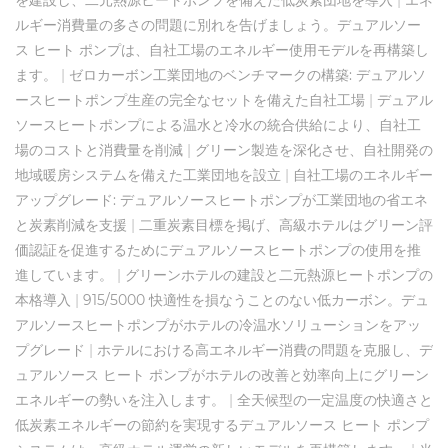
ルギー消費量の多さの問題に別れを告げましょう。デュアルソー
ス ヒート ポンプは、自社工場のエネルギー使用モデルを再構築し
ます。
|
ゼロカーボン工業団地のベンチマークの構築: デュアルソ
ースヒートポンプ生産の完全なセットを備えた自社工場
|
デュアル
ソースヒートポンプによる温水と冷水の統合供給により、自社工
場のコストと消費量を削減
|
グリーン製造を深化させ、自社開発の
地域暖房システムを備えた工業団地を設立
|
自社工場のエネルギー
アップグレード: デュアルソースヒートポンプが工業団地の省エネ
と炭素削減を支援
|
二重炭素目標を掲げ、高級ホテルはグリーン評
価認証を促進するためにデュアルソースヒートポンプの使用を推
進しています。
|
グリーンホテルの建設と二元熱源ヒートポンプの
本格導入
|
915/5000 快適性を損なうことのない低カーボン。デュ
アルソースヒートポンプがホテルの冷温水ソリューションをアッ
プグレード
|
ホテルにおける高エネルギー消費の問題を克服し、デ
ュアルソース ヒート ポンプがホテルの改善と効率向上にグリーン
エネルギーの勢いを注入します。
|
全天候型の一定温度の快適さと
低炭素エネルギーの節約を実現するデュアルソース ヒート ポンプ