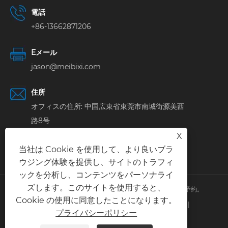
電話
+86-13662871206
Eメール
jason@meibixi.com
住所
オフィスの住所: 中国広東省東莞市南城街源美西
路8号
工場住所：中国広東省広州市番禺区南村興吉大
X
当社は Cookie を使用して、より良いブラ
道東6号
ウジング体験を提供し、サイトのトラフィ
ックを分析し、コンテンツをパーソナライ
ズします。このサイトを使用すると、
著作権 © 2024 東莞通宝徳智能科技有限公司すべての権利予約。
Cookie の使用に同意したことになります。
Links
|
Sitemap
|
RSS
|
XML
|
プライバシーポリシー
|
プライバシーポリシー