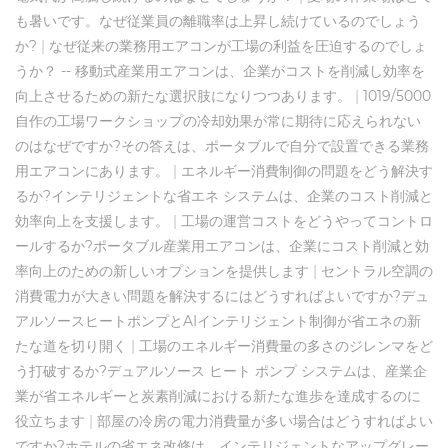
も暑いです。なぜ従業員の離職率は上昇し続けているのでしょう
か?
|
なぜ従来の業務用エアコンが工場の利益を圧迫するのでしょ
うか？ -- 移動式産業用エアコンは、企業がコストを削減し効率を
向上させるための新たな選択肢になりつつあります。
|
1019/5000
自作の工場ワークショップの冷却効果が常に期待に応えられない
のはなぜですか?その答えは、ポータブルで自分で設置できる業務
用エアコンにあります。
|
エネルギー消費制御の問題をどう解決す
るか?インテリジェントな省エネ システムは、企業のコスト削減と
効率向上を支援します。
|
工場の運営コストをどうやってコントロ
ールするか?ポータブル産業用エアコンは、企業にコスト削減と効
率向上のための新しいオプションを提供します
|
セントラル空調の
消費電力が大きい問題を解決するにはどうすればよいですか?デュ
アルソースヒートポンプとAIインテリジェント制御が省エネの新
たな道を切り開く
|
工場のエネルギー消費量の多さのジレンマをど
う打破するか?デュアルソース ヒート ポンプ システムは、産業企
業が省エネルギーと炭素削減における新たな進歩を達成するのに
役立ちます
|
部屋の冷房の電力消費量が多い場合はどうすればよい
ですか?ホテルの省エネ改修は、インテリジェントなアップグレー