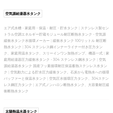
空気源給湯器水タンク
エア式水槽 - 家庭用・保温・耐圧・貯水タンク
|
ステンレス製セン
トラル空調エネルギー貯蔵モジュール耐圧断熱水タンク - 空気源
緩衝水タンク水循環メーカー
|
緩衝水タンク 100リットル 耐圧断
熱水タンク
|
304 ステンレス鋼インナーライナー付き圧力タン
ク、家庭用温水タンク、スリーインワン加熱ポンプ、機器一式
|
家
庭用給湯器圧力緩衝水タンク - 304 ステンレス鋼水タンク
|
空気
源給湯器水タンク 国産フッ素循環耐圧保温蓄熱ステンレス水タン
ク
|
空気動力による貯水圧力緩衝タンク。石炭から電熱水への循環
バッファーと保温水タンク
|
空気圧水循環圧力タンク、304ステン
レス鋼圧力タンク
|
エア式ノンハロン断熱水タンク、大容量耐圧緩
衝断熱水タンク
太陽熱温水器タンク