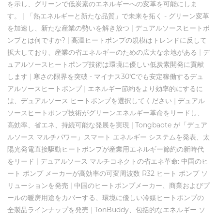
を示し、グリーンで低炭素のエネルギーへの変革を可能にしま
す。
|
「熱エネルギーと新たな品質」で未来を拓く - グリーン変革
を加速し、新たな産業の勢いを解き放つ
|
デュアルソースヒートポ
ンプとは何ですか?
|
高温ヒートポンプの規模はトレンドに反して
拡大しており、産業の省エネルギーのための広大な余地がある
|
デ
ュアルソースヒートポンプ技術は環境に優しい低炭素開発に貢献
します
|
寒さの限界を突破 - マイナス30℃でも安定稼働するデュ
アルソースヒートポンプ
|
エネルギー節約をより効率的にするに
は、デュアルソース ヒートポンプを選択してください
|
デュアル
ソースヒートポンプ技術がグリーンエネルギー革命をリードし、
高効率、省エネ、持続可能な発展を実現
|
Tongbaote が「デュア
ルソース マルチパワー」スマート エネルギー システムを発表、太
陽光発電直接駆動ヒートポンプが産業用エネルギー節約の新時代
をリード
|
デュアルソース マルチコネクトの省エネ革命: 中国のヒ
ート ポンプ メーカーが高効率の可変周波数 R32 ヒート ポンプ ソ
リューションを発売
|
中国のヒートポンプメーカー、商業およびプ
ールの暖房用途をカバーする、環境に優しい冷媒ヒートポンプの
全製品ラインナップを発売
|
TonBuddy、包括的なエネルギー ソ