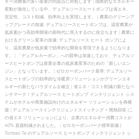
ギー消費量の多い産業の問題点に対処します
|
国際的なエネルギー
変動が激化している中、デュアルソースヒートポンプは省エネ、
安定性、コスト削減、効率向上を実現します。
|
農業のグリーンア
ップグレードの加速: デュアルソースヒートポンプは、温室農業が
低炭素かつ高効率開発の新時代に突入するのに役立ちます
|
農業に
おけるグリーン変革の加速: デュアルソース ヒート ポンプによ
り、温室農業が低炭素で効率的な開発を実現できるようになりま
す。
|
「デュアルカーボン」への競争は加速しており、デュアルソ
ースヒートポンプは産業企業の低炭素変革のための「新しいエン
ジン」となっています。
|
ゼロカーボンパーク基準: デュアルソー
スヒートポンプの効率的な冷暖房ソリューションがグリーンエネ
ルギーの新たなパラダイムを確立
|
省エネ・コスト削減の新たなベ
ンチマーク！デュアルソース ヒートポンプ インテリジェント シス
テムがホテルや商業施設向けのエネルギー ソリューションを再構
築
|
デュアルソースインテリジェントスイッチング + 廃熱回収 |こ
の省エネ ソリューションにより、企業のエネルギー消費コストが
40% 直接削減されました。
|
ゼロカーボンパーク標準装備 |
Tonbao Te のデュアルソース ヒートポンプ インテリジェント シ